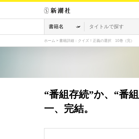
ホーム
>
書籍詳細：クイズ！正義の選択 10巻（完）
“番組存続”か、“番
一、完結。