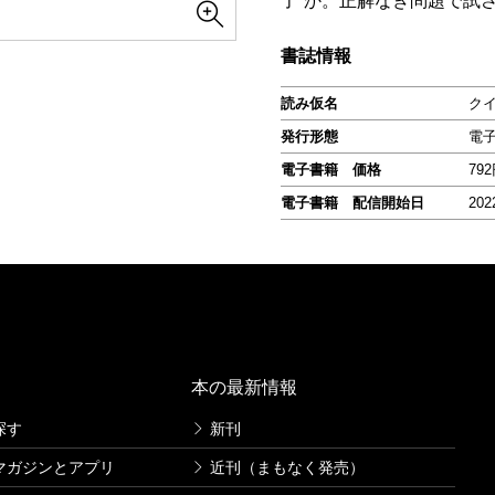
了”か。正解なき問題で試
書誌情報
読み仮名
ク
発行形態
電
電子書籍 価格
79
電子書籍 配信開始日
202
本の最新情報
探す
新刊
マガジンとアプリ
近刊（まもなく発売）