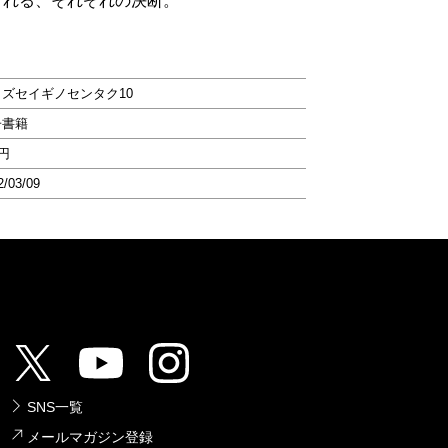
される、それぞれの決断。
イズセイギノセンタク10
子書籍
2円
2/03/09
SNS一覧
メールマガジン登録