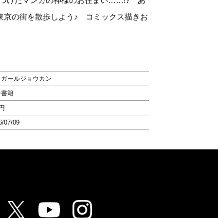
つけたマンガの神様のお住まい……!? あ
な東京の街を散歩しよう♪ コミックス描きお
ラガールジョウカン
子書籍
8円
6/07/09