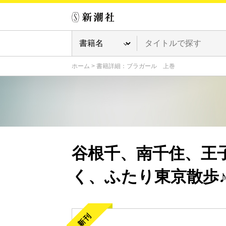
ホーム
>
書籍詳細：ブラガール 上巻
谷根千、南千住、王
く、ふたり東京散歩
新刊