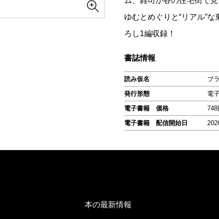
ム、雑司が谷の住宅街で見
ゆむとめぐりと“リアル”
ろし1編収録！
書誌情報
読み仮名
ブ
発行形態
電
電子書籍 価格
74
電子書籍 配信開始日
202
本の最新情報