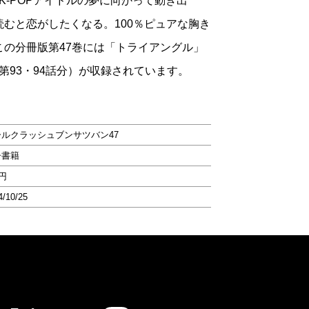
K-POPアイドルの夢に向かって動き出
読むと恋がしたくなる。100％ピュアな胸き
この分冊版第47巻には「トライアングル」
第93・94話分）が収録されています。
ールクラッシュブンサツバン47
子書籍
4円
4/10/25