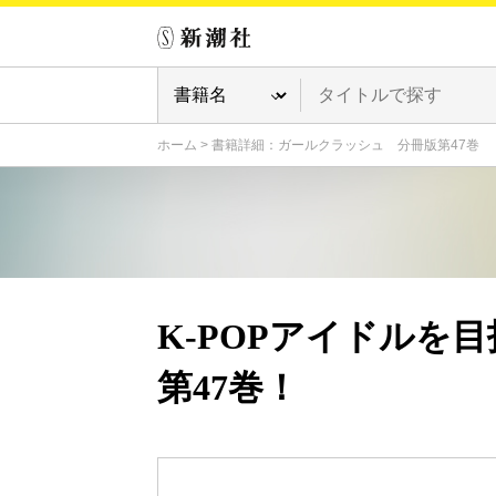
ホーム
>
書籍詳細：ガールクラッシュ 分冊版第47巻
K-POPアイドルを
第47巻！