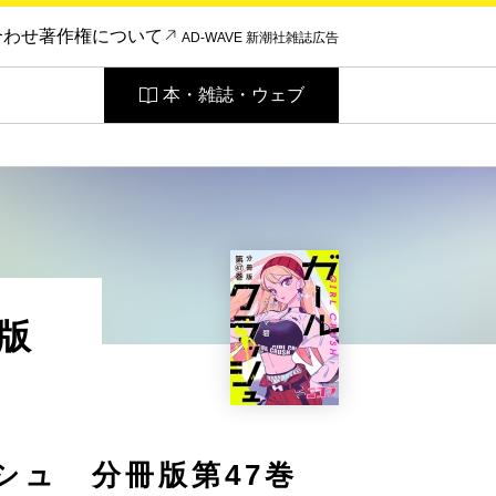
合わせ
著作権について
AD-WAVE 新潮社雑誌広告
本・雑誌・ウェブ
版
シュ 分冊版第47巻