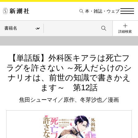
本・雑誌・ウェブ
詳細検索
【単話版】外科医キアラは死亡フ
ラグを許さない ～死人だらけのシ
ナリオは、前世の知識で書きかえ
ます～ 第12話
焦田シューマイ／原作、冬芽沙也／漫画