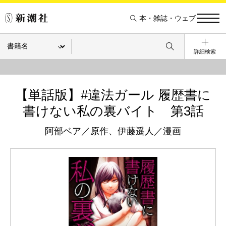
本・雑誌・ウェブ
詳細検索
【単話版】#違法ガール 履歴書に
書けない私の裏バイト 第3話
阿部ベア／原作、伊藤遥人／漫画