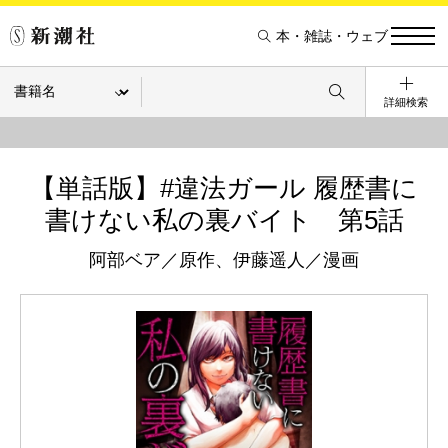
本・雑誌・ウェブ
詳細検索
【単話版】#違法ガール 履歴書に
書けない私の裏バイト 第5話
阿部ベア／原作、伊藤遥人／漫画