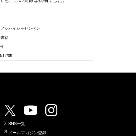
ても、この関係は祝福でした。
イノシハイシャゼンペン
子書籍
0円
4/12/09
SNS一覧
メールマガジン登録