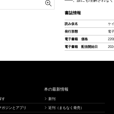
――。誰にも理解されなく
書誌情報
読み仮名
ケ
発行形態
電
電子書籍 価格
22
電子書籍 配信開始日
202
本の最新情報
探す
新刊
マガジンとアプリ
近刊（まもなく発売）