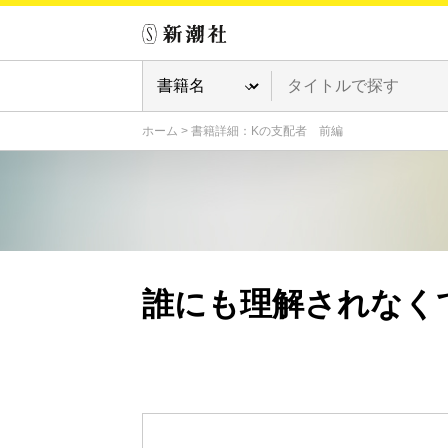
ホーム
>
書籍詳細：Kの支配者 前編
誰にも理解されなく