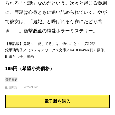
られる「忌話」なのだという。次々と起こる惨劇
に、亜瑚は心身ともに追い詰められていく。やが
て彼女は、「鬼妃」と呼ばれる存在にたどり着
き……。衝撃必至の純愛ホラーミステリー。
【単話版】鬼妃～「愛してる」は、怖いこと～ 第12話
鉈手璃彩子／（メディアワークス文庫／KADOKAWA刊）原作、
町田とし子／漫画
165円（希望小売価格）
電子書籍
配信開始日：2024/11/25
電子版を購入