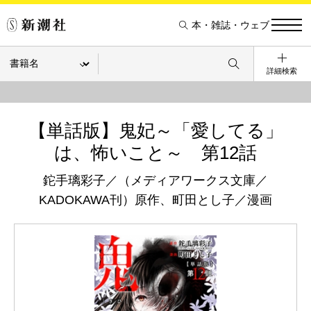
本・雑誌・ウェブ
詳細検索
【単話版】鬼妃～「愛してる」
は、怖いこと～ 第12話
鉈手璃彩子／（メディアワークス文庫／
KADOKAWA刊）原作、町田とし子／漫画