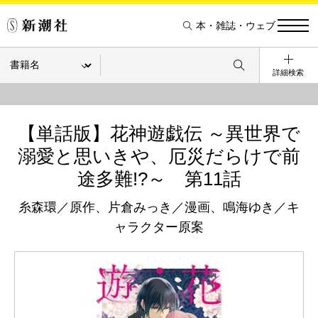
本・雑誌・ウェブ
詳細検索
【単話版】花神遊戯伝 ～異世界で
溺愛と思いきや、厄災だらけで前
途多難!?～ 第11話
糸森環／原作、片倉みっき／漫画、鳴海ゆき／キ
ャラクター原案