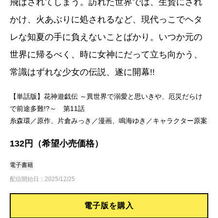
飛ばされてしまう。訪れた世界では、生贄にされ
かけ、火あぶりに処されるなど、現代っこでヘタ
レな知夏の手に負えないことばかり。いつか元の
世界に帰るべく、時に女神にだって立ち向かう、
常識はずれな少女の伝説、遂に開幕!!
【単話版】花神遊戯伝 ～異世界で溺愛と思いきや、厄災だらけ
で前途多難!?～ 第11話
糸森環／原作、片倉みっき／漫画、鳴海ゆき／キャラクター原案
132円（希望小売価格）
電子書籍
配信開始日：2025/12/25
電子版を購入