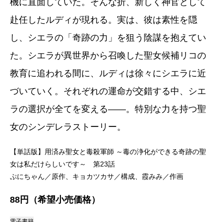
機に直面していた。そんな折、新しく神官として
赴任したルディが現れる。実は、彼は素性を隠
し、シエラの「奇跡の力」を狙う陰謀を抱えてい
た。シエラが異世界から召喚した聖女候補リコの
教育に追われる間に、ルディは徐々にシエラに近
づいていく。それぞれの運命が交錯する中、シエ
ラの選択が全てを変える――。特別な力を持つ聖
女のシンデレラストーリー。
【単話版】用済み聖女と毒殺軍師 ～毒の浄化ができる奇跡の聖
女は私だけらしいです～ 第23話
ぷにちゃん／原作、キョカツカサ／構成、霞みみ／作画
88円（希望小売価格）
電子書籍