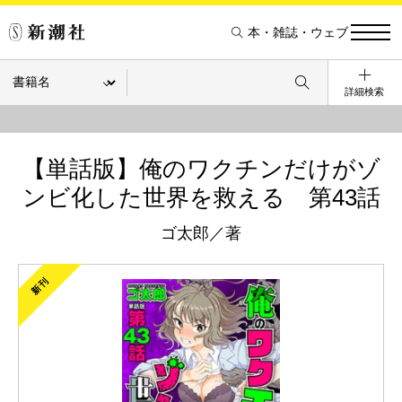
本・雑誌・ウェブ
詳細検索
【単話版】俺のワクチンだけがゾ
ンビ化した世界を救える 第43話
ゴ太郎／著
新刊