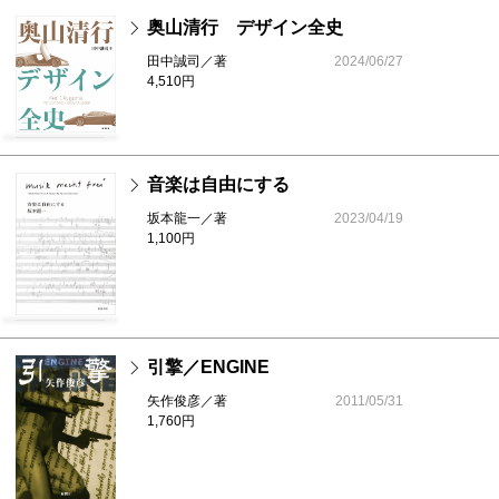
奥山清行 デザイン全史
田中誠司／著
2024/06/27
4,510円
音楽は自由にする
坂本龍一／著
2023/04/19
1,100円
引擎／ENGINE
矢作俊彦／著
2011/05/31
1,760円