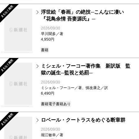
まもなく発売
浮世絵「春画」の絶技─こんなに凄い
『花鳥余情 吾妻源氏』─
2026/09/30
早川聞多／著
4,950円
書籍
まもなく発売
ミシェル・フーコー著作集 新訳版 監
獄の誕生─監視と処罰─
2026/09/30
ミシェル・フーコー／著、慎改康之／訳
6,490円
書籍
電子書籍あり
まもなく発売
ロベール・クートラスをめぐる断章群
2026/09/30
堀江敏幸／著