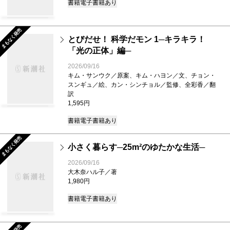
書籍
電子書籍あり
まもなく発売
とびだせ！ 科学だモン 1─キラキラ！
「光の正体」編─
2026/09/16
キム・サンウク／原案、キム・ハヨン／文、チョン・
スンギュ／絵、カン・シンチョル／監修、全彩香／翻
訳
1,595円
書籍
電子書籍あり
まもなく発売
小さく暮らす─25m²のゆたかな生活─
2026/09/16
大木奈ハル子／著
1,980円
書籍
電子書籍あり