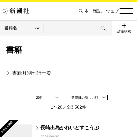
本・雑誌・ウェブ
詳細検索
書籍
書籍月別刊行一覧
20件
発売日の新しい順
1〜20／全3,502件
まもなく発売
長崎出島かれいどすこうぷ