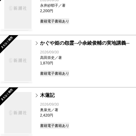
2026/09/30
永井紗耶子／著
2,200円
書籍
電子書籍あり
まもなく発売
かぐや姫の怨霊─小余綾俊輔の実地講義─
2026/09/30
高田崇史／著
1,870円
書籍
電子書籍あり
まもなく発売
木蓮記
2026/09/30
奥泉光／著
2,420円
書籍
電子書籍あり