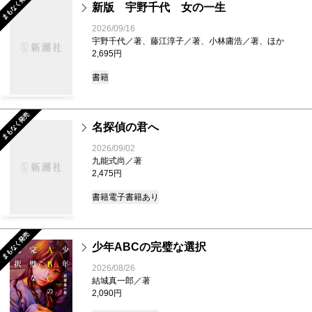
まもなく発売
新版 宇野千代 女の一生
2026/09/16
宇野千代／著、藤江淳子／著、小林庸浩／著、ほか
2,695円
書籍
まもなく発売
名探偵の君へ
2026/09/02
九能式尚／著
2,475円
書籍
電子書籍あり
まもなく発売
少年ABCの完璧な選択
2026/08/26
結城真一郎／著
2,090円