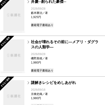
まもなく発売
弁慶─創られた豪傑─
2026/09/28
藪本勝治／著
1,925円
書籍
電子書籍あり
まもなく発売
社会が壊れるその前に―メアリ・ダグラ
スの人類学―
2026/09/28
磯野真穂／著
1,980円
書籍
電子書籍あり
まもなく発売
謎解きレシピをめしあがれ
2026/09/16
京橋史織／著
1,980円