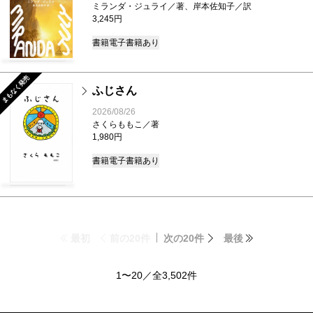
ミランダ・ジュライ／著、岸本佐知子／訳
3,245円
書籍
電子書籍あり
まもなく発売
ふじさん
2026/08/26
さくらももこ／著
1,980円
書籍
電子書籍あり
最初
前の20件
次の20件
最後
1〜20／全3,502件