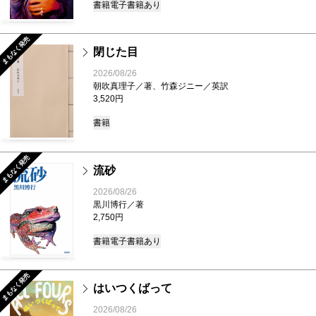
書籍
電子書籍あり
まもなく発売
閉じた目
2026/08/26
朝吹真理子／著、竹森ジニー／英訳
3,520円
書籍
まもなく発売
流砂
2026/08/26
黒川博行／著
2,750円
書籍
電子書籍あり
まもなく発売
はいつくばって
2026/08/26