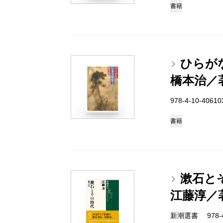
書籍
ひらが
橋本治／
978-4-10-4061
書籍
漱石と
江藤淳／
新潮選書 978-4-