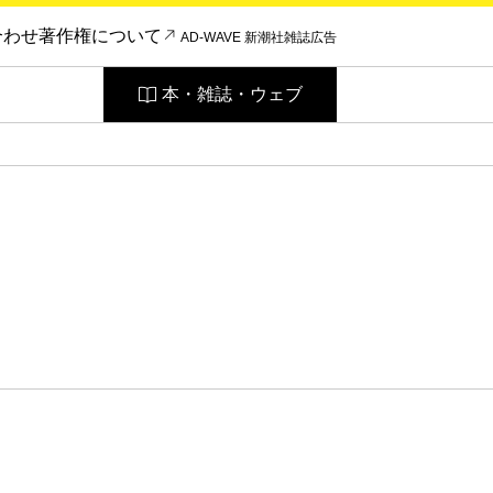
合わせ
著作権について
AD-WAVE 新潮社雑誌広告
本・雑誌・ウェブ