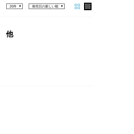
20件
発売日の新しい順
 他