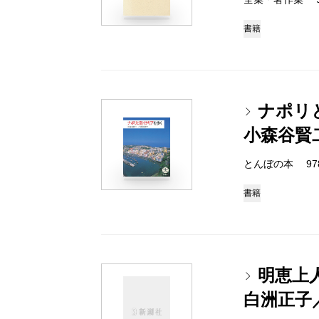
書籍
ナポリ
小森谷賢
とんぼの本 978-4
書籍
明恵上
白洲正子