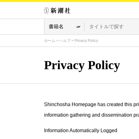
ホーム
>
ヘルプ
>
Privacy Policy
Privacy Policy
Shinchosha Homepage has created this priva
information gathering and dissemination pra
Information Automatically Logged