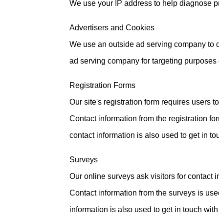
We use your IP address to help diagnose pr
Advertisers and Cookies
We use an outside ad serving company to di
ad serving company for targeting purposes o
Registration Forms
Our site's registration form requires users t
Contact information from the registration f
contact information is also used to get in 
Surveys
Our online surveys ask visitors for contact i
Contact information from the surveys is use
information is also used to get in touch wit