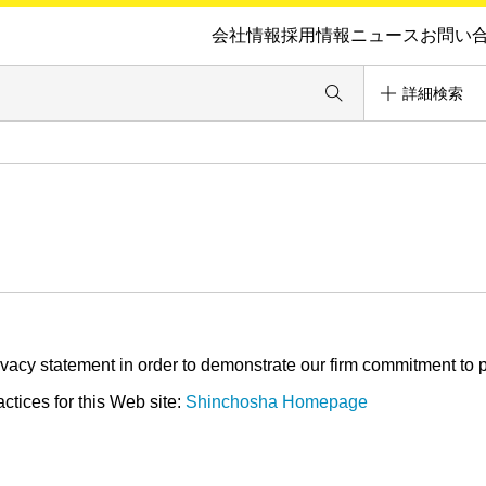
会社情報
採用情報
ニュース
お問い
詳細検索
cy statement in order to demonstrate our firm commitment to pr
ctices for this Web site:
Shinchosha Homepage