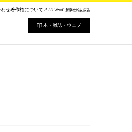
合わせ
著作権について
AD-WAVE 新潮社雑誌広告
本・雑誌・ウェブ