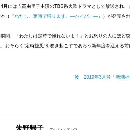
4月には吉高由里子主演のTBS系火曜ドラマとして放送され、
行本（『
わたし、定時で帰ります。―ハイパー―
』）が発売さ
瞬間、「わたしは定時で帰れないよ！」とお怒りの人にほど突
。おそらく“定時旋風”を巻き起こすであろう新年度を迎える前
波 2019年3月号「新潮
朱野帰子
アケノ・カエルコ