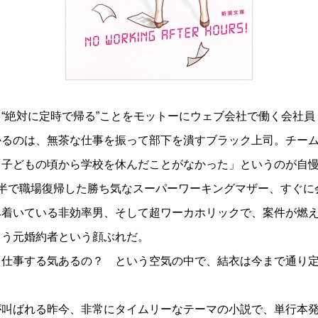
“絶対に定時で帰る”ことをモットーにウェブ会社で働く会社員
かるのは、無茶な仕事を振って部下を潰すブラック上司。チー
「子どもの頃から学校を休んだことがなかった」というのが自
月半で職場復帰した勝ち気なスーパーワーキングマザー、すぐに
み着いている非効率男、そして超ワーカホリックで、案件が燃
まう元婚約者という顔ぶれだ。
仕事する気あるの？ という空気の中で、結衣は今まで通り定
が叫ばれる昨今、非常にタイムリーなテーマの小説で、単行本