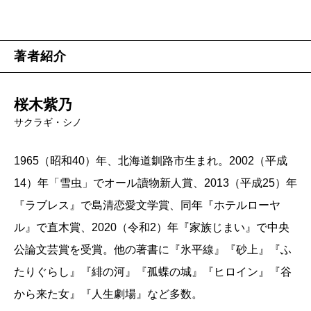
著者紹介
桜木紫乃
サクラギ・シノ
1965（昭和40）年、北海道釧路市生まれ。2002（平成
14）年「雪虫」でオール讀物新人賞、2013（平成25）年
『ラブレス』で島清恋愛文学賞、同年『ホテルローヤ
ル』で直木賞、2020（令和2）年『家族じまい』で中央
公論文芸賞を受賞。他の著書に『氷平線』『砂上』『ふ
たりぐらし』『緋の河』『孤蝶の城』『ヒロイン』『谷
から来た女』『人生劇場』など多数。