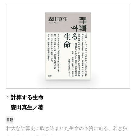
計算する生命
森田真生／著
書籍
壮大な計算史に吹き込まれた生命の本質に迫る、若き独