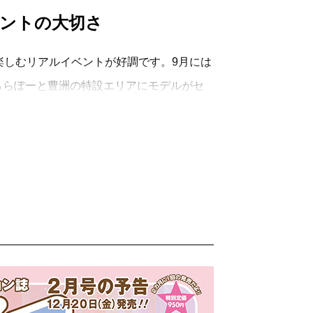
ントの大切さ
しむリアルイベントが好調です。9月には
。ららぽーと豊洲の特設エリアにモデルがセ
り場を盛り上げました。28日にはモデル2
写真を撮ったりお話をしたり……というス
子も！ そんな嬉しそうなお子様を優しく
イベントの良さを実感した一日です。
ップでかわいい世界観が合わさり、新たな魅
月21日～30日までららぽーと名古屋みな
くの方は是非お子様と遊びにいらしてくだ
編集長・若狭夢莉香