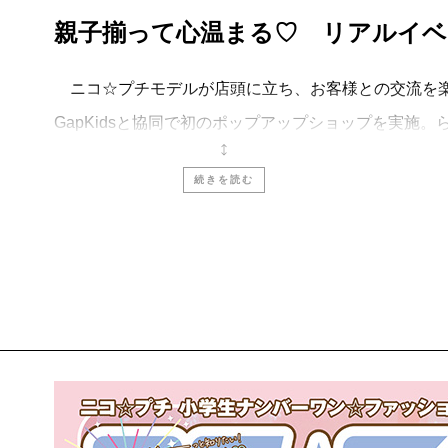
親子揃って心温まる♡ リアルイベ
ニコ☆プチモデルが店頭に立ち、お客様との交流を楽
GapKidsと協同で初のポップアップショップを実施
レクトしたアイテムなどが出揃い、フォトスペースで売
続きを読む
名が売り場にお邪魔し、お買い物してくださった方と
ペシャルな時間が。あまりの近さに感激して泣き出す
見守る保護者の方々の表情もとても印象的で、リアル
GapKidsが持つブランドイメージにニコ☆プチのポ
力を見せられたのではないかと自負しています。次は10
とアクルス店で同ポップアップを実施予定です。お近
さい☆