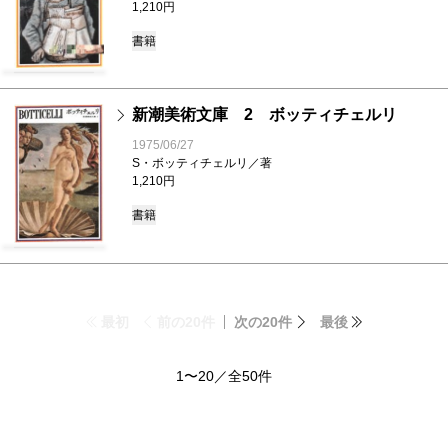
1,210円
書籍
新潮美術文庫 2 ボッティチェルリ
1975/06/27
S・ボッティチェルリ／著
1,210円
書籍
最初
前の20件
次の20件
最後
1〜20／全50件