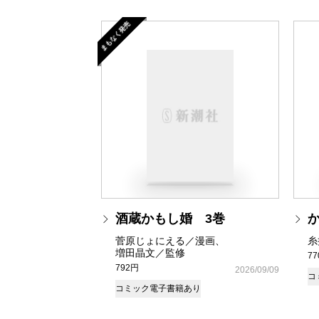
まもなく発売
酒蔵かもし婚 3巻
菅原じょにえる／漫画、
糸
増田晶文／監修
7
792円
2026/09/09
コ
コミック
電子書籍あり