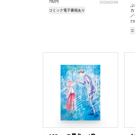
792円
2026/02/09
ぷ
カ
コミック
電子書籍あり
／
7
コ