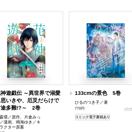
花神遊戯伝 ～異世界で溺愛
133cmの景色 5巻
と思いきや、厄災だらけで
ひるのつき子／著
途多難!?～ 2巻
770円
2026
森環／原作、片倉みっ
コミック
電子書籍あり
／漫画、鳴海ゆき／キ
ラクター原案