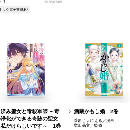
92円
2026/03/09
ミック
電子書籍あり
用済み聖女と毒殺軍師 ～毒
酒蔵かもし婚 2巻
の浄化ができる奇跡の聖女
菅原じょにえる／漫画、
は私だけらしいです～ 1巻
増田晶文／監修