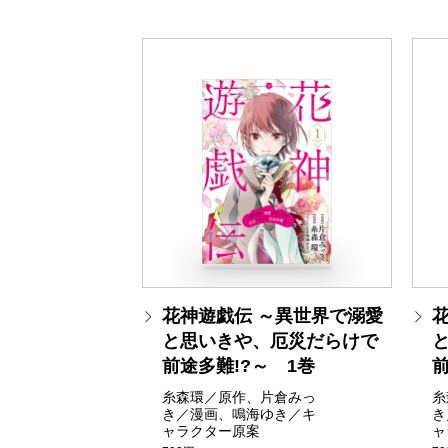
花神遊戯伝 ～異世界で溺愛
と思いきや、厄災だらけで
前途多難!?～ 1巻
前
糸森環／原作、片倉みっ
糸
き／漫画、鳴海ゆき／キ
き
ャラクター原案
ャ