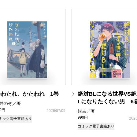
かわたれ、かたわれ 1巻
絶対BLになる世界VS絶
Lになりたくない男 6
井のぞ／著
70円
2026/07/09
紺吉／著
990円
2026
ミック
電子書籍あり
コミック
電子書籍あり