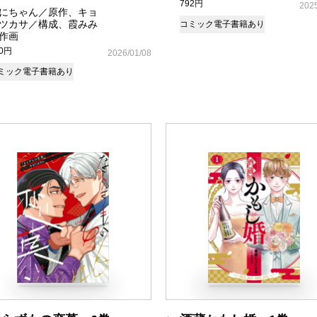
792円
2025
にちゃん／原作、キョ
ツカサ／構成、霞みみ
コミック
電子書籍あり
作画
70円
2026/01/08
ミック
電子書籍あり