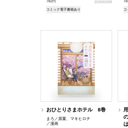
792円
7
2026/03/09
コミック
電子書籍あり
コ
おひとりさまホテル 8巻
まろ／原案、マキヒロチ
／漫画