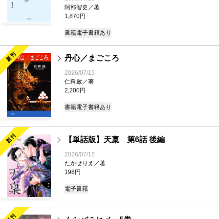
阿部智史／著
1,870円
書籍
電子書籍あり
新刊
丹心／まごころ
2026/07/15
仁科斂／著
2,200円
書籍
電子書籍あり
新刊
【単話版】天稟 第6話 後編
2026/07/15
たかせりえ／著
198円
電子書籍
新刊