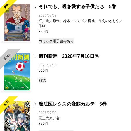
新刊
それでも、親を愛する子供たち 5巻
2026/07/09
押川剛／原作、鈴木マサカズ／構成、うえのともや／
作画
770円
コミック
電子書籍あり
品切れ
新刊
週刊新潮 2026年7月16日号
2026/07/09
510円
雑誌
新刊
魔法医レクスの変態カルテ 5巻
2026/07/09
元三大介／著
770円