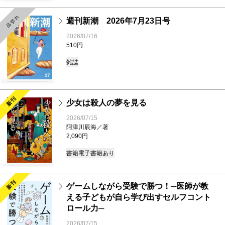
品切れ
新刊
週刊新潮 2026年7月23日号
2026/07/16
510円
雑誌
新刊
少女は殺人の夢を見る
2026/07/15
阿津川辰海／著
2,090円
書籍
電子書籍あり
新刊
ゲームしながら受験で勝つ！─医師が教
える子どもが自ら学び出すセルフコント
ロール力─
2026/07/15