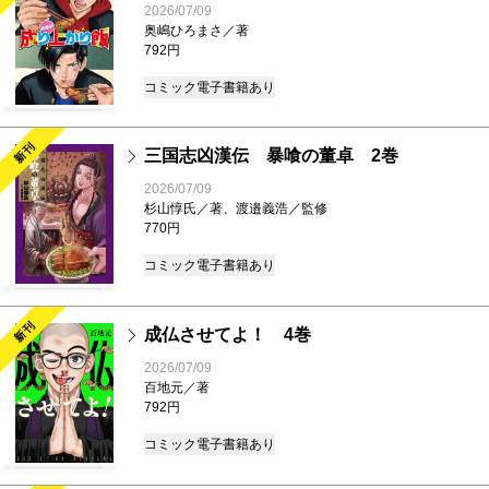
2026/07/09
奥嶋ひろまさ／著
792円
コミック
電子書籍あり
新刊
三国志凶漢伝 暴喰の董卓 2巻
2026/07/09
杉山惇氏／著、渡邉義浩／監修
770円
コミック
電子書籍あり
新刊
成仏させてよ！ 4巻
2026/07/09
百地元／著
792円
コミック
電子書籍あり