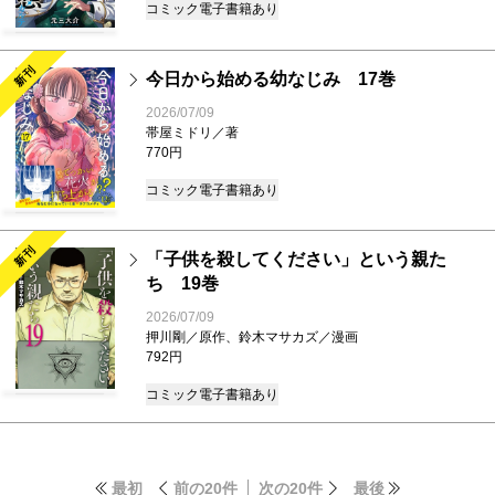
コミック
電子書籍あり
新刊
今日から始める幼なじみ 17巻
2026/07/09
帯屋ミドリ／著
770円
コミック
電子書籍あり
新刊
「子供を殺してください」という親た
ち 19巻
2026/07/09
押川剛／原作、鈴木マサカズ／漫画
792円
コミック
電子書籍あり
最初
前の20件
次の20件
最後