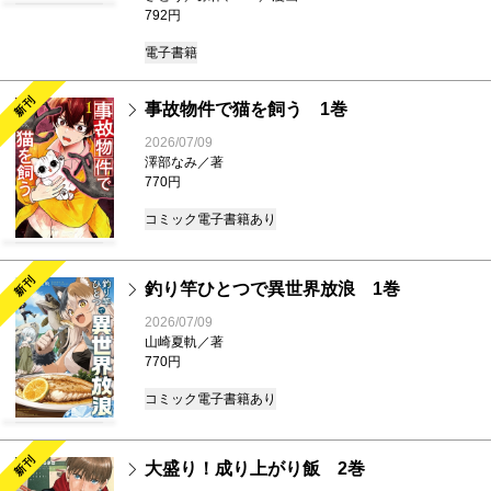
792円
電子書籍
新刊
事故物件で猫を飼う 1巻
2026/07/09
澤部なみ／著
770円
コミック
電子書籍あり
新刊
釣り竿ひとつで異世界放浪 1巻
2026/07/09
山崎夏軌／著
770円
コミック
電子書籍あり
新刊
大盛り！成り上がり飯 2巻