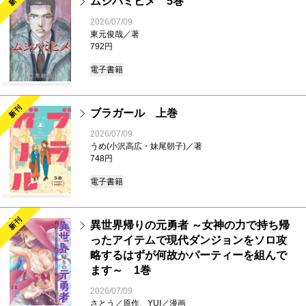
ムシバミヒメ 5巻
2026/07/09
東元俊哉／著
792円
電子書籍
新刊
ブラガール 上巻
2026/07/09
うめ(小沢高広・妹尾朝子)／著
748円
電子書籍
新刊
異世界帰りの元勇者 ～女神の力で持ち帰
ったアイテムで現代ダンジョンをソロ攻
略するはずが何故かパーティーを組んで
ます～ 1巻
2026/07/09
さとう／原作、YUI／漫画