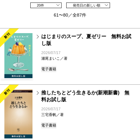
20件
発売日の新しい順
61〜80／全87件
新刊
はじまりのスープ、夏ゼリー 無料お試
し版
2026/07/17
瀬尾まいこ／著
電子書籍
新刊
推したちとどう生きるか(新潮新書) 無
料お試し版
2026/07/17
三宅香帆／著
電子書籍