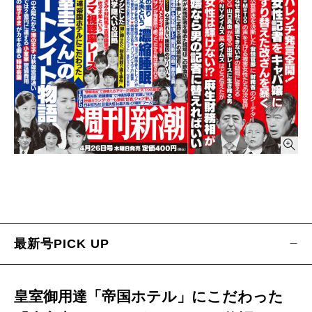
TVふうーん録／
吉田 潮
十字路が見える／
北方謙三
この連載はミスリードです／
中川淳一郎
生き抜くヒント！／
五木寛之
だんだん蜜味／
壇 蜜
スジ論 わたしのルールブック／
坂上 忍
国際問題 鳥の目 虫の目 魚の目／
宮家邦彦
冒険ゴルフ／
倉本昌弘
週刊「山猫」ツメ研ぎ通信／
三浦瑠麗
科学探偵タケウチに訊く！／
竹内 薫
誰の味方でもありません／
古市憲寿
還暦も文化／
石田純一
寝言は寝て言え！／
KAZUYA
医の中の蛙／
里見清一
この素晴らしき世界／
東野幸治
最新号PICK UP
気になる一手／
渡辺 明・吉原由香里
私の週間食卓日記／
和田秀樹
管見妄語／
藤原正彦
皇室御用達「帝国ホテル」にこだわった
週刊鳥頭ニュース／
佐藤 優・西原理恵子