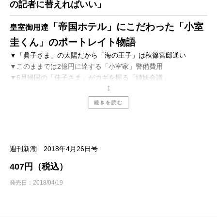
の記者に替えればいい」
「帝国ホテル」にこだわった「小室
皇室御用達
圭くん」のポートレイト物語
▼「眞子さま」の太陽だから「海の王子」は秋篠宮邸通い
▼このままでは2億円に達する「小室家」警備費用
▼6月帰国の「佳子さま」がカギを握る「姉妹会議」
警官射殺の「19歳巡査」を実名報道した「朝日新
続きを読む
聞」の超ご都合主義
サヤエンドウとはっさく……
心が折れない「脱獄囚」のサバイバル
週刊新潮 2018年4月26日号
407円（税込）
闇に葬られた「新生児取り違え事件」
厚労省をダシにした「順天堂大学」隠ぺいの証拠
発売日：2018/04/19
【判決手記】
若いツバメとタイ逃避行