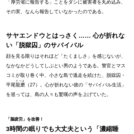
「厚労省に報告する」ことをダシに被害者を丸め込み、
染着／貴志祐介
その実、なんら報告していなかったのである。
血の雫／相場英雄
欺す衆生／月村了衛
黒い報告書／
内藤みか
サヤエンドウとはっさく…… 心が折れな
■■■ グラビア ■■■
い「脱獄囚」のサバイバル
・続・蒼穹から名建築
顔を見る限りはそれほど「たくましさ」を感じないが、
・野生動物こっけい生態図鑑
・優越感具現化カタログ
なかなかどうしてしぶとい男のようである。警官とマス
・コウケンテツの日々是好食
コミが取り巻く中、小さな島で逃走を続けた、脱獄囚・
たつま
平尾
龍磨
（27）。心が折れない彼の「サバイバル生活」
を巡っては、島の人々も驚嘆の声を上げていた。
「脳疲労」を改善！
3時間の眠りでも大丈夫という「濃縮睡