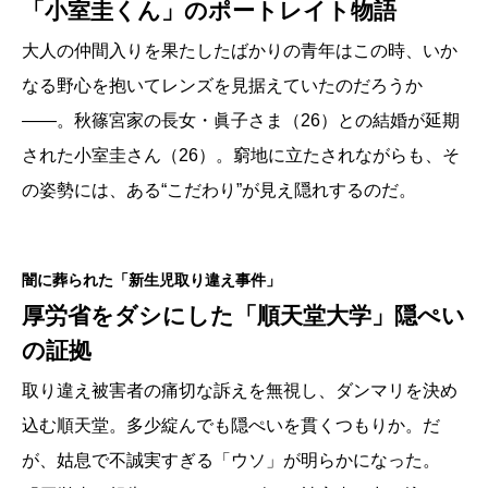
「小室圭くん」のポートレイト物語
■■■ テンポ ■■■
▼
ロビー
／翁長知事“膵臓腫瘍”で沖縄知事選“前倒し”攻防
大人の仲間入りを果たしたばかりの青年はこの時、いか
▼
スポーツ
／故障者続出を逆手に 冴えるラミレス「DeNA」
なる野心を抱いてレンズを見据えていたのだろうか
▼
ビジネス
／“情報流出”で身構える「Pマーク」財団は“天下りの
――。秋篠宮家の長女・眞子さま（26）との結婚が延期
巣窟”
▼
マイオンリー
／
加藤登紀子
「旅」
された小室圭さん（26）。窮地に立たされながらも、そ
▼
エンターテインメント
／刑事ドラマに久々5分「ルビー・モレ
の姿勢には、ある“こだわり”が見え隠れするのだ。
ノ」の“女優”価値
▼
スクリーン
／
北川れい子
『オー・ルーシー！』
▼
グルメ
／2人シェフのイタリアン競作を味わう「SALONE TOK
YO」
闇に葬られた「新生児取り違え事件」
▼
タウン
／竣工50周年で踏ん張る「霞が関ビル」“家賃”と“住人”
厚労省をダシにした「順天堂大学」隠ぺい
Bookwormの読書万巻
／
杉江松恋
の証拠
▼新々句歌歳時記（嵐山光三郎・俵 万智）
取り違え被害者の痛切な訴えを無視し、ダンマリを決め
▼結婚 ▼墓碑銘 ▼ガイド ▼テレビジョン
▼文殊のストレッチ ▼東京情報
込む順天堂。多少綻んでも隠ぺいを貫くつもりか。だ
▼オリンピック・トリビア！（吹浦忠正） ▼掲示板
が、姑息で不誠実すぎる「ウソ」が明らかになった。
■■■ 小 説 ■■■