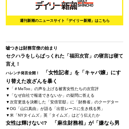
週刊新潮のニュースサイト「デイリー新潮」はこちら
嘘つきは財務官僚の始まり
セクハラをしらばっくれた「福田次官」の寝言は寝て
言え！
「女性記者」を「キャバ嬢」にす
ハレンチ発言全開！
り替えた改ざんを暴く
▼「＃MeToo」の声を上げる被害女性たちの次官評
▼「なぜ自社で報道できないか」の疑問に答える
▼次官更迭を決断した「安倍官邸」に「財務省」のクーデター
▼OG「山口真由」が語る「出世レースに生き残る男」
▼米「NYタイムズ」英「タイムズ」はどう伝えたか
女性は輝けない!? 「麻生財務相」が「嫌なら男