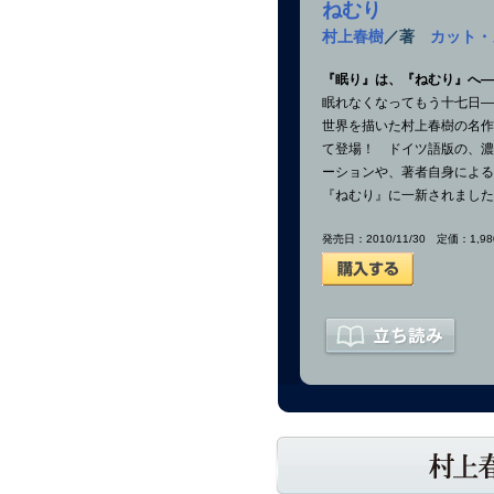
ねむり
村上春樹
／著
カット・
『眠り』は、『ねむり』へ―
眠れなくなってもう十七日―
世界を描いた村上春樹の名作
て登場！ ドイツ語版の、濃
ーションや、著者自身による
『ねむり』に一新されました
発売日：2010/11/30 定価：1,980円