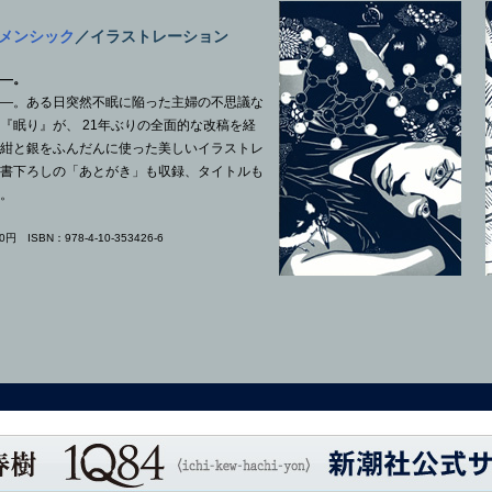
メンシック
／イラストレーション
―。
―。ある日突然不眠に陥った主婦の不思議な
『眠り』が、 21年ぶりの全面的な改稿を経
紺と銀をふんだんに使った美しいイラストレ
書下ろしの「あとがき」も収録、タイトルも
。
 ISBN：978-4-10-353426-6