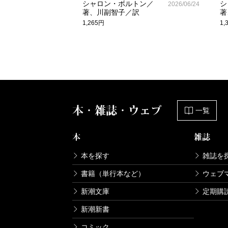
シャロン・ボルトン／
シ
2026/06/24
著、川副智子／訳
著
1,265円
1,
本・雑誌・ウェブ
一覧
本
雑誌
本を探す
雑誌を
書籍（単行本など）
ウェブ
新潮文庫
定期購
新潮新書
コミック