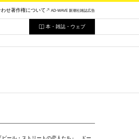
合わせ
著作権について
AD-WAVE 新潮社雑誌広告
本・雑誌・ウェブ
『ビール・ストリートの恋人たち』、ドー