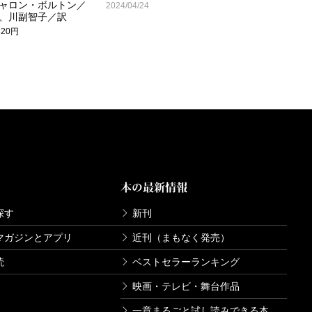
ャロン・ボルトン／
2024/04/24
、川副智子／訳
320円
本の最新情報
探す
新刊
マガジンとアプリ
近刊（まもなく発売）
読
ベストセラーランキング
映画・テレビ・舞台作品
一章まるごと試し読みできる本