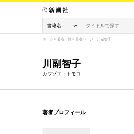
ホーム
>
著者一覧
>
著者ページ：川副智子
川副智子
カワゾエ・トモコ
著者プロフィール