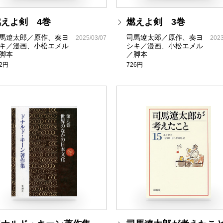
燃えよ剣 4巻
燃えよ剣 3巻
馬遼太郎／原作、奏ヨ
司馬遼太郎／原作、奏ヨ
2025/03/07
2023
キ／漫画、小松エメル
シキ／漫画、小松エメル
脚本
／脚本
92円
726円