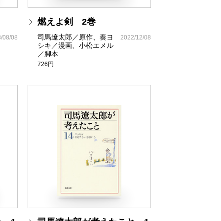
燃えよ剣 2巻
司馬遼太郎／原作、奏ヨ
/08/08
2022/12/08
シキ／漫画、小松エメル
／脚本
726円