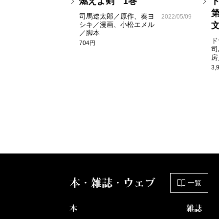
燃えよ剣 1巻
司馬遼太郎／原作、奏ヨ
2022/05/09
シキ／漫画、小松エメル
／脚本
ド
704円
司
房
3,
本・雑誌・ウェブ
一覧
本
雑誌