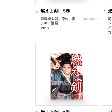
燃えよ剣 5巻
司馬遼太郎／原作、奏ヨ
司
2025/03/07
シキ／漫画
シ
／
792円
7