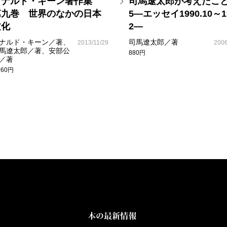
ドナルド・キーン著作集
司馬遼太郎が考えたこと
第九巻 世界のなかの日本
5―エッセイ1990.10～19
文化
2―
ナルド・キーン／著、
司馬遼太郎／著
2013/11/29
2006
馬遼太郎／著、安部公
880円
／著
960円
本の最新情報