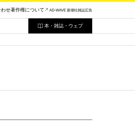
合わせ
著作権について
AD-WAVE 新潮社雑誌広告
本・雑誌・ウェブ