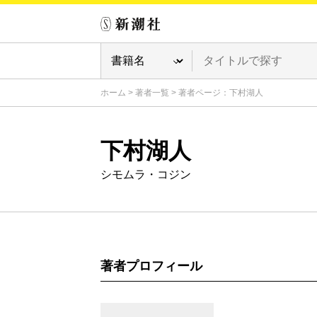
ホーム
>
著者一覧
>
著者ページ：下村湖人
下村湖人
シモムラ・コジン
著者プロフィール