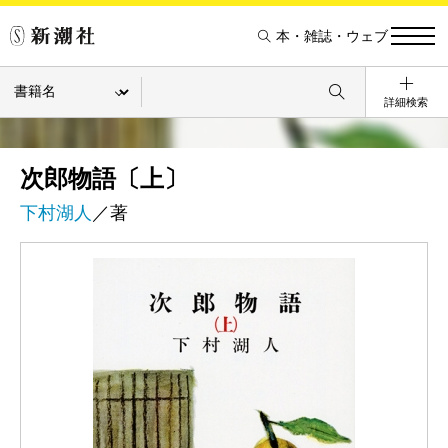
本・雑誌・ウェブ
詳細検索
次郎物語〔上〕
下村湖人
／著