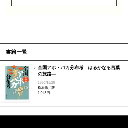
書籍一覧
全国アホ・バカ分布考―はるかなる言葉
の旅路―
1996/11/29
松本修／著
1,045円