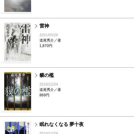
雷神
2021/05/26
道尾秀介／著
1,870円
貘の檻
2016/12/24
道尾秀介／著
869円
眠れなくなる 夢十夜
2016/12/24