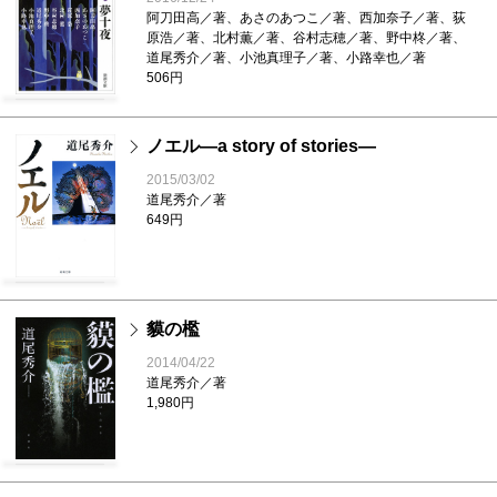
阿刀田高／著、あさのあつこ／著、西加奈子／著、荻
原浩／著、北村薫／著、谷村志穂／著、野中柊／著、
道尾秀介／著、小池真理子／著、小路幸也／著
506円
ノエル―a story of stories―
2015/03/02
道尾秀介／著
649円
貘の檻
2014/04/22
道尾秀介／著
1,980円