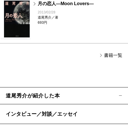
月の恋人―Moon Lovers―
2013/02/28
道尾秀介／著
693円
書籍一覧
道尾秀介が紹介した本
インタビュー／対談／エッセイ