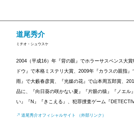
でした。もう一つよかったのは優しさが随所に鏤めら
ずっと共にしますが、最初は最悪だった親子関係が次
られて、最終的に優しい小説だなと思って頁を閉じま
成川
『月と蟹』の時に痛感しましたが、相変わらず道
道尾秀介
ね。
ミチオ・シュウスケ
新井
私は時々、道尾さんは少年なんじゃないかって思
2004（平成16）年『背の眼』でホラーサスペンス大賞
もがお父さんと玩具屋に行って「好きなものを買って
ドウ』で本格ミステリ大賞、2009年『カラスの親指』
お父さんが失業したことを考えて、絶対にいらない弓
雨』で大藪春彦賞、『光媒の花』で山本周五郎賞、20
沢田
少年って、大人が思っている以上にいろんなこと
品に、『向日葵の咲かない夏』『片眼の猿』『ノエル
ですか。その辺の描写がとてもいい。
い』『N』『きこえる』、犯罪捜査ゲーム『DETECTI
新井
私たちがすっかり忘れてしまっている感覚を思い
も、とてもよくわかるんです。だから、道尾さんの小
道尾秀介オフィシャルサイト （外部リンク）
係なんだなと、いつも思いますね。
沢田
ああ、それはすごくよくわかる。当たり前ですが