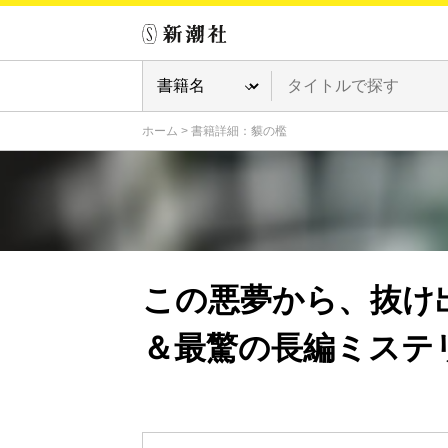
ホーム
>
書籍詳細：貘の檻
この悪夢から、抜け
＆最驚の長編ミステ