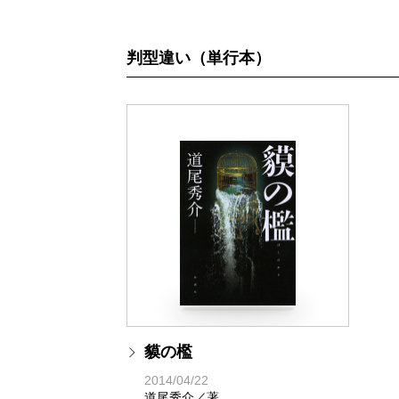
判型違い（単行本）
貘の檻
2014/04/22
道尾秀介／著