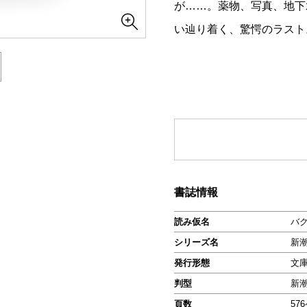
が……。薬物、写真、地下
い辿り着く、驚愕のラスト
書誌情報
読み仮名
バ
シリーズ名
新
発行形態
文
判型
新
頁数
57