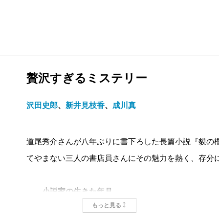
贅沢すぎるミステリー
沢田史郎
、
新井見枝香
、
成川真
道尾秀介さんが八年ぶりに書下ろした長篇小説『貘の
てやまない三人の書店員さんにその魅力を熱く、存分
小説家の生きた年月
もっと見る