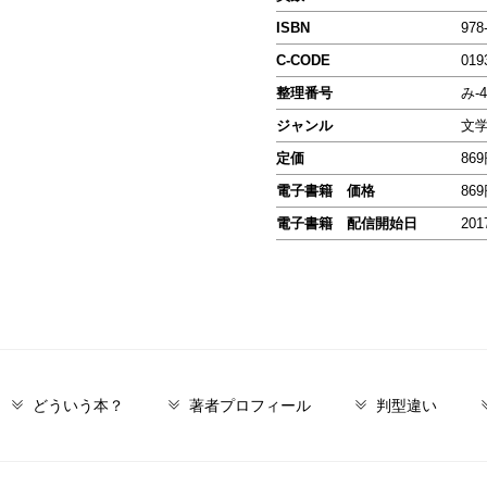
ISBN
978
C-CODE
019
整理番号
み-4
ジャンル
文
定価
86
電子書籍 価格
86
電子書籍 配信開始日
201
どういう本？
著者プロフィール
判型違い