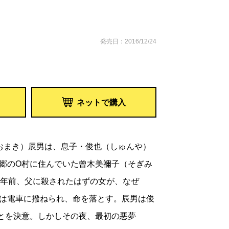
発売日：2016/12/24
ネットで購入
おまき）辰男は、息子・俊也（しゅんや）
郷のO村に住んでいた曾木美禰子（そぎみ
2年前、父に殺されたはずの女が、なぜ
は電車に撥ねられ、命を落とす。辰男は俊
とを決意。しかしその夜、最初の悪夢