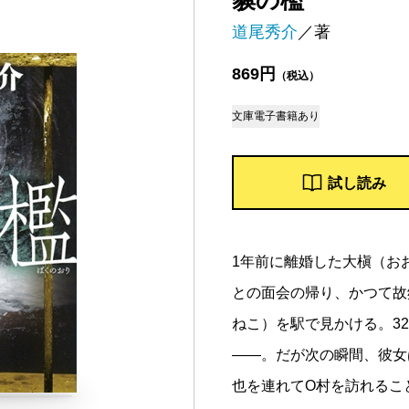
貘の檻
道尾秀介
／著
869円
（税込）
文庫
電子書籍あり
試し読み
1年前に離婚した大槇（お
との面会の帰り、かつて故
ねこ）を駅で見かける。3
――。だが次の瞬間、彼女
也を連れてO村を訪れるこ