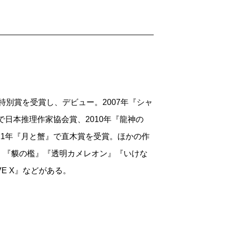
れていること。主人公と一人息子が行動を
第に変わっていきます。そこに救いが感じ
した。
尾さんは少年の心理を描くのが上手ですよ
うんです（笑）。この本の中でも、子ど
特別賞を受賞し、デビュー。2007年『シャ
やる」と言われる場面があって、子どもは
で日本推理作家協会賞、2010年『龍神の
矢を選びます。そこが心に残りました。
11年『月と蟹』で直木賞を受賞。ほかの作
を考えて、気を遣ったりもするじゃない
』『貘の檻』『透明カメレオン』『いけな
VE X』などがある。
出させてくれます。その一方で父親の心
説を読むと、小説家は生きた年月とは無関
、経験を反映させるだけじゃないんだよ