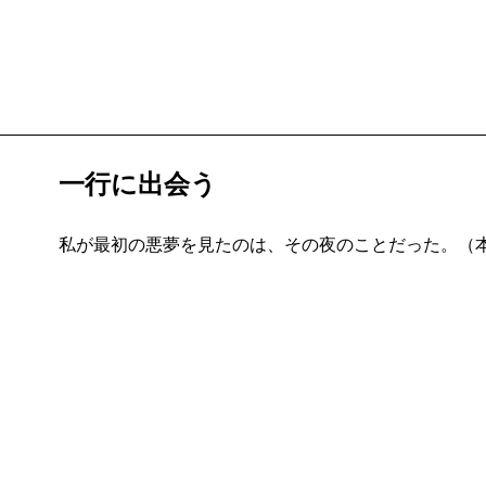
成川
久しぶりに道尾さんの本格的なミステリーを楽し
あって、デビュー作の『背の眼』を思い出して懐かし
説に含まれていた要素がすべて詰め込まれているよう
し、昇華された形で盛り込まれていますので、とても
沢田
僕は実はミステリーがあまり得意ではないのです
一行に出会う
けにとどまらない重層的な魅力がありますよね。それ
んでいる間の感覚と、読み終わった時の印象がガラッ
私が最初の悪夢を見たのは、その夜のことだった。（本
陰鬱な雰囲気で物語が進んでいくのに、読後感は意外
たし、好きになりました。もっと続きが読みたいとさ
新井
この作品は信州の寒村が舞台になっていて、そこ
役割を果たすのですが、道尾さんの小説には水がよく
した（笑）。それに、必ず独特の匂いが立ちこめてい
たり……。この小説からも水の匂いや湿った土の匂い