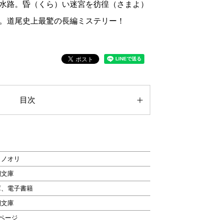
水路。昏（くら）い迷宮を彷徨（さまよ）
。道尾史上最驚の長編ミステリー！
目次
クノオリ
潮文庫
庫、電子書籍
潮文庫
6ページ