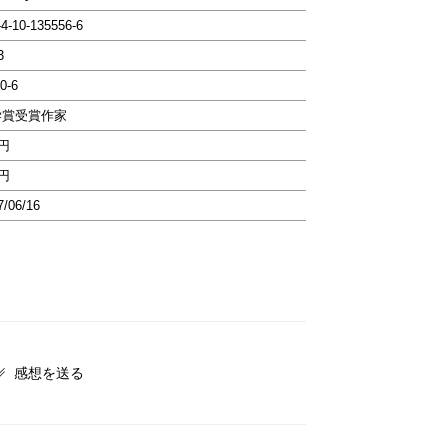
-4-10-135556-6
3
0-6
学賞受賞作家
9円
9円
7/06/16
感想を送る