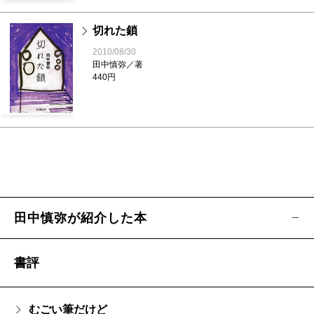
切れた鎖
2010/08/30
田中慎弥／著
440円
田中慎弥が紹介した本
書評
むごい筆だけど