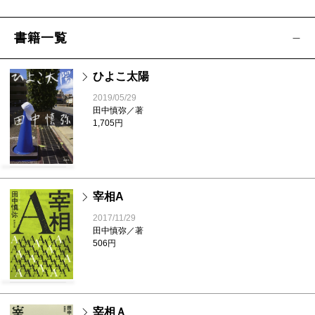
書籍一覧
ひよこ太陽
2019/05/29
田中慎弥／著
1,705円
宰相A
2017/11/29
田中慎弥／著
506円
宰相Ａ