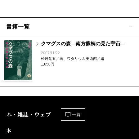
書籍一覧
クマグスの森―南方熊楠の見た宇宙―
2007/11/22
松居竜五／著、ワタリウム美術館／編
1,650円
本・雑誌・ウェブ
一覧
本