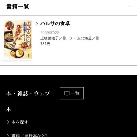
書籍一覧
バルサの食卓
2009/07/28
上橋菜穂子／著、チーム北海道／著
781円
本・雑誌・ウェブ
一覧
本
本を探す
書籍（単行本など）