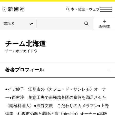
本・雑誌・ウェブ
詳細検索
チーム北海道
チームホッカイドウ
著者プロフィール
●イデ妙子 江別市の《カフェ・ド・サンレモ》オーナ
ー●西村淳 創意工夫で南極越冬隊の食欲を満足させた
〈南極料理人〉●渋谷文廣 こだわりのカメラマン●上野
淳美 札幌市の器と着物の店《oteshio》オーナー●高阪