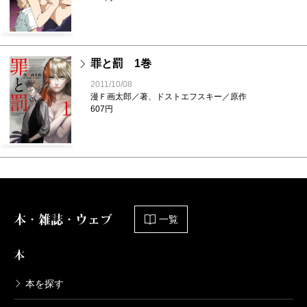
罪と罰 1巻
2011/10/08
漫Ｆ画太郎／著、ドストエフスキー／原作
607円
本・雑誌・ウェブ
一覧
本
本を探す