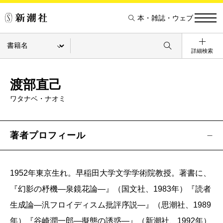
本・雑誌・ウェブ
詳細検索
渡部直己
ワタナベ・ナオミ
著者プロフィール
1952年東京生れ。早稲田大学文学学術院教授。著書に、
『幻影の杼機―泉鏡花論―』（国文社、1983年）『読者
生成論―汎フロイディスム批評序説―』（思潮社、1989
年）『谷崎潤一郎―擬態の誘惑―』（新潮社、1992年）