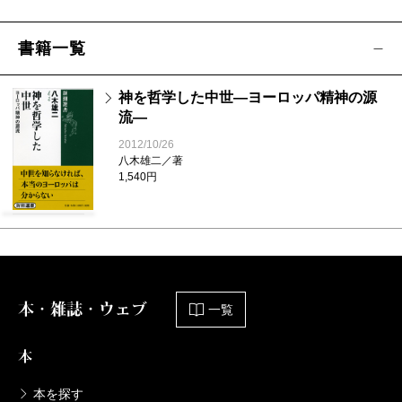
書籍一覧
神を哲学した中世―ヨーロッパ精神の源
流―
2012/10/26
八木雄二／著
1,540円
本・雑誌・ウェブ
一覧
本
本を探す