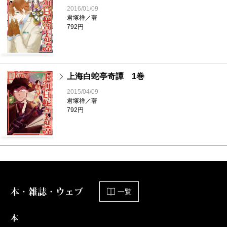
2016/01/09
君塚祥／著
792円
上海白蛇亭奇譚 1巻
2015/04/09
君塚祥／著
792円
本・雑誌・ウェブ
一覧
本