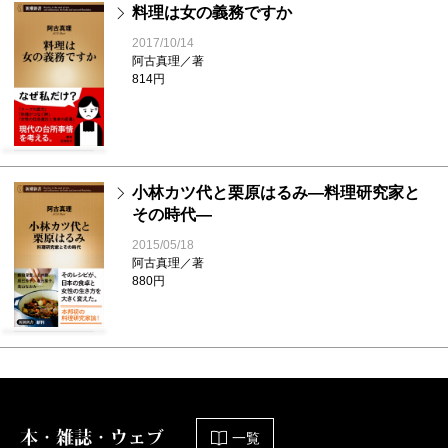
料理は女の義務ですか
2017/10/14
阿古真理／著
814円
小林カツ代と栗原はるみ―料理研究家と
その時代―
2015/05/18
阿古真理／著
880円
本・雑誌・ウェブ
一覧