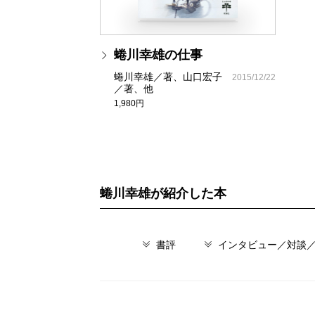
蜷川幸雄の仕事
蜷川幸雄／著、山口宏子
2015/12/22
／著、他
1,980円
蜷川幸雄が紹介した本
書評
インタビュー／対談