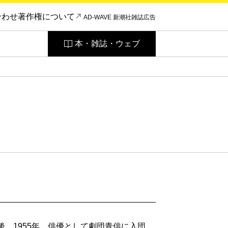
合わせ
著作権について
AD-WAVE 新潮社雑誌広告
本・雑誌・ウェブ
後、1955年、俳優として劇団青俳に入団。