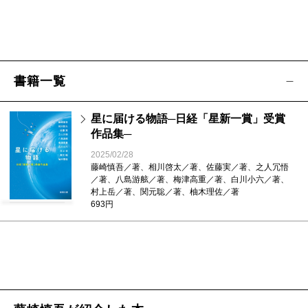
書籍一覧
星に届ける物語─日経「星新一賞」受賞
作品集─
2025/02/28
藤崎慎吾／著、相川啓太／著、佐藤実／著、之人冗悟
／著、八島游舷／著、梅津高重／著、白川小六／著、
村上岳／著、関元聡／著、柚木理佐／著
693円