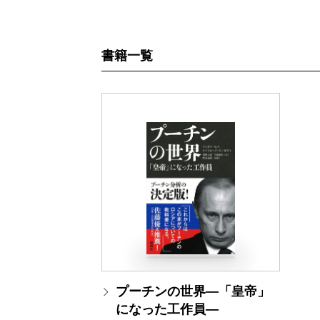
書籍一覧
プーチンの世界―「皇帝」
になった工作員―