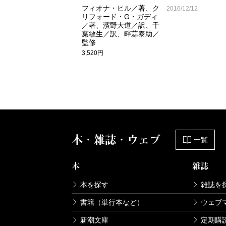
フィオナ・ヒル／著、ク
2016/12/12
リフォード・G・ガディ
／著、濱野大道／訳、千
葉敏生／訳、畔蒜泰助／
監修
3,520円
本・雑誌・ウェブ
一覧
本
雑誌
本を探す
雑誌を
書籍（単行本など）
ウェブ
新潮文庫
定期購