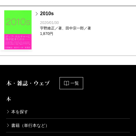
2010s
2020/01/30
宇野維正／著、田中宗一郎／著
1,870円
本・雑誌・ウェブ
一覧
本
本を探す
書籍（単行本など）