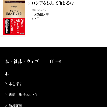
ロシアを決して信じるな
2021/02/17
中村逸郎／著
814円
本・雑誌・ウェブ
一覧
本
本を探す
書籍（単行本など）
新潮文庫