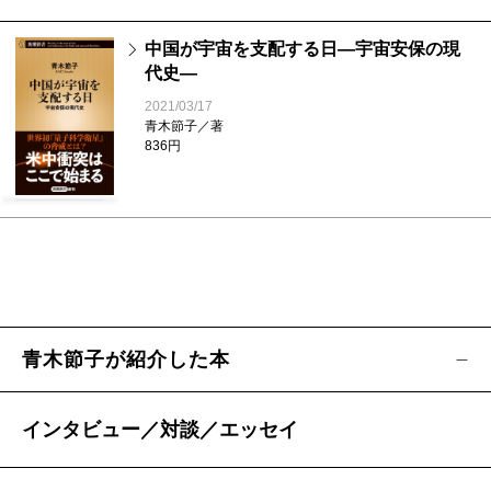
中国が宇宙を支配する日―宇宙安保の現
代史―
2021/03/17
青木節子／著
836円
青木節子が紹介した本
インタビュー／対談／エッセイ