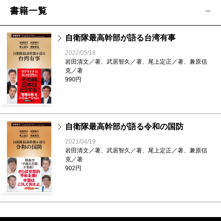
書籍一覧
自衛隊最高幹部が語る台湾有事
2022/05/18
岩田清文／著、武居智久／著、尾上定正／著、兼原信
克／著
990円
自衛隊最高幹部が語る令和の国防
2021/04/19
岩田清文／著、武居智久／著、尾上定正／著、兼原信
克／著
902円