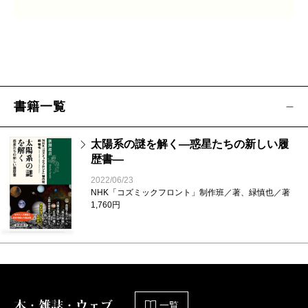
書籍一覧
太陽系の謎を解く―惑星たちの新しい履
歴書―
2022/06/23
NHK「コズミックフロント」制作班／著、緑慎也／著
1,760円
本・雑誌・ウェブ
一覧