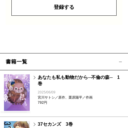
登録する
書籍一覧
あなたも私も動物だから─不倫の森─ 1
巻
2025/06/09
宮川サトシ／原作、栗原陽平／作画
792円
37セカンズ 3巻