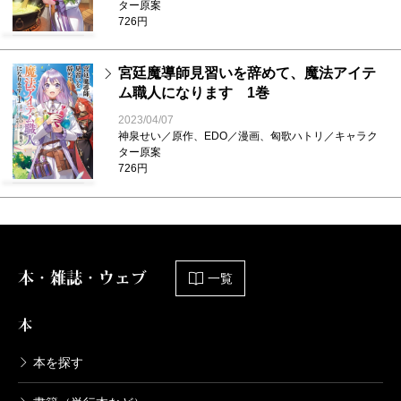
ター原案
726円
宮廷魔導師見習いを辞めて、魔法アイテ
ム職人になります 1巻
2023/04/07
神泉せい／原作、EDO／漫画、匈歌ハトリ／キャラク
ター原案
726円
本・雑誌・ウェブ
一覧
本
本を探す