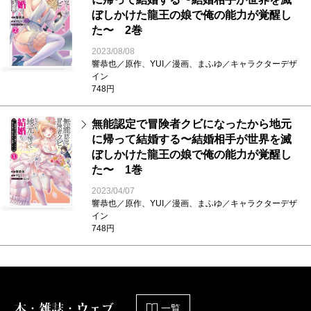
ぼしかけた龍王の娘で俺の能力が覚醒し
た〜 2巻
2023/08/08
響恭也／原作、YUI／漫画、まふゆ／キャラクターデザ
イン
748円
無能認定で冒険者クビになったから地元
に帰って結婚する〜結婚相手が世界を滅
ぼしかけた龍王の娘で俺の能力が覚醒し
た〜 1巻
2023/04/07
響恭也／原作、YUI／漫画、まふゆ／キャラクターデザ
イン
748円
本・雑誌・ウェブ
一覧