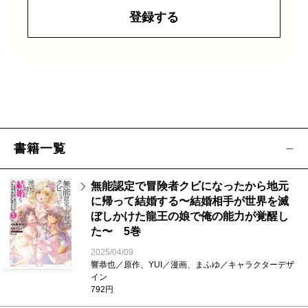
登録する
書籍一覧
無能認定で冒険者クビになったから地元
に帰って結婚する〜結婚相手が世界を滅
ぼしかけた龍王の娘で俺の能力が覚醒し
た〜 5巻
2025/04/09
響恭也／原作、YUI／漫画、まふゆ／キャラクターデザ
イン
792円